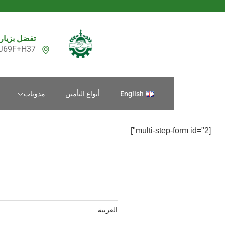
تفضل بزيارة
J69F+H37، شارع الاستاد، بورتسودان‎، السودا
English
أنواع التأمين
مدونات
[multi-step-form id="2"]
العربية